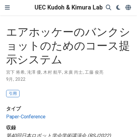
UEC Kudoh & Kimura Lab
エアホッケーのバンクシ
ョットのためのコース提
示システム
宮下 将希
,
滝澤 優
,
木村 航平
,
末廣 尚士
,
工藤 俊亮
9月, 2022
引用
タイプ
Paper-Conference
収録
第40回日本ロボット学会学術講演会 (RSJ2022)