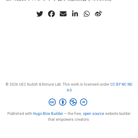
© 2026 UEC Kudoh & Kimura Lab. This work is licensed under
CC BY NC ND
4.0
Published with
Hugo Blox Builder
— the free,
open source
website builder
that empowers creators.